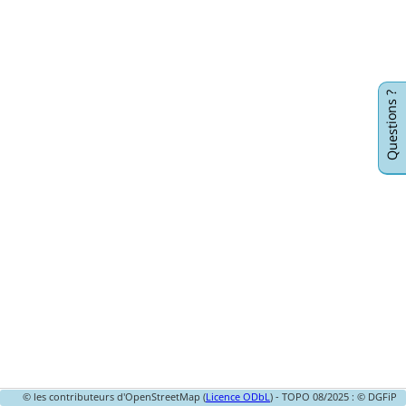
Questions ?
© les contributeurs d'OpenStreetMap (
Licence ODbL
) - TOPO 08/2025 : © DGFiP