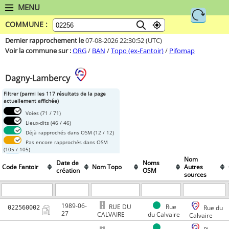
MENU
COMMUNE :
Dernier rapprochement le
07-08-2026 22:30:52
(UTC)
Voir la commune sur :
ORG
/
BAN
/
Topo (ex-Fantoir)
/
Pifomap
Dagny-Lambercy
Filtrer (parmi les 117 résultats de la page
actuellement affichée)
Voies
(71 / 71)
Lieux-dits
(46 / 46)
Déjà rapprochés dans OSM
(12 / 12)
Pas encore rapprochés dans OSM
(105 / 105)
Trouvé dans OSM et inconnu du
Nom
Date de
Noms
fichier Topo
(0 / 0)
Code Fantoir
Nom Topo
Autres
création
OSM
sources
Avec adresses référencées dans la
BAN
(11 / 11)
Sans adresses
(106 / 106)
1989-06-
RUE DU
Rue
022560002
Rue du
27
CALVAIRE
du Calvaire
Calvaire