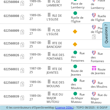
Place
1989-06-
PL DE
022560004
Place de
de
27
LAMBERCY
Lambercy
Lambercy
1989-06-
RLE DE
022560008
Ruelle
Ruelle de
27
L'EGLISE
de l'Eglise
l'Église
Questions ?
Place
1989-06-
PL DE
022560009
de l'Église
27
L'EGLISE
1987-08-
RTE DE
022560010
25
BANCIGNY
Rue
Rue
1989-06-
RUE DES
022560026
des
des
27
FONTAINES
Fontaines
Fontaines
1987-08-
RTE DE
022560031
Route
Route de
25
JEANTES
de Jeantes
Jeantes
Rue
1989-06-
RUE DES
022560037
Rue
des
27
MOULINS
des Moulins
Moulins
RUE DU
Rue
Rue du
1989-06-
022560039
MAJOR
du Major
Major
27
MUTEAU
Muteau
Muteau
© les contributeurs d'OpenStreetMap (
Licence ODbL
) - TOPO 08/2025 : © DGFiP
RUE JEAN
Rue
Rue
1989-06-