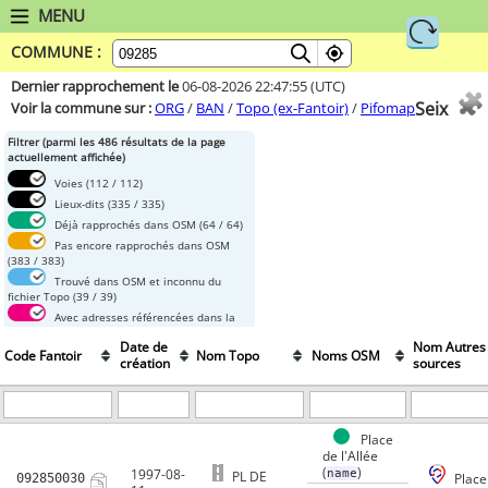
MENU
COMMUNE :
Dernier rapprochement le
06-08-2026 22:47:55
(UTC)
Seix
Voir la commune sur :
ORG
/
BAN
/
Topo (ex-Fantoir)
/
Pifomap
Filtrer (parmi les 486 résultats de la page
actuellement affichée)
Voies
(112 / 112)
Lieux-dits
(335 / 335)
Déjà rapprochés dans OSM
(64 / 64)
Pas encore rapprochés dans OSM
(383 / 383)
Trouvé dans OSM et inconnu du
fichier Topo
(39 / 39)
Avec adresses référencées dans la
BAN
(144 / 144)
Date de
Nom Autres
Sans adresses
(303 / 303)
Code Fantoir
Nom Topo
Noms OSM
création
sources
Place
de l'Allée
(
)
1997-08-
name
PL DE
092850030
Place