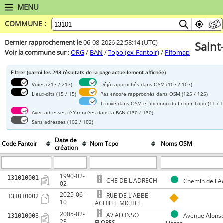
MENU
COMMUNE :
Dernier rapprochement le
06-08-2026 22:58:14
(UTC)
Saint
Voir la commune sur :
ORG
/
BAN
/
Topo (ex-Fantoir)
/
Pifomap
Filtrer (parmi les 243 résultats de la page actuellement affichée)
Voies
(217 / 217)
Déjà rapprochés dans OSM
(107 / 107)
Lieux-dits
(15 / 15)
Pas encore rapprochés dans OSM
(125 / 125)
Trouvé dans OSM et inconnu du fichier Topo
(11 / 1
Avec adresses référencées dans la BAN
(130 / 130)
Sans adresses
(102 / 102)
Date de
Code Fantoir
Nom Topo
Noms OSM
création
1990-02-
131010001
CHE DE L ADRECH
Chemin de l'A
02
2025-06-
RUE DE L'ABBE
131010002
10
ACHILLE MICHEL
2005-02-
AV ALONSO
Avenue Alons
131010003
23
FLORES
Flores