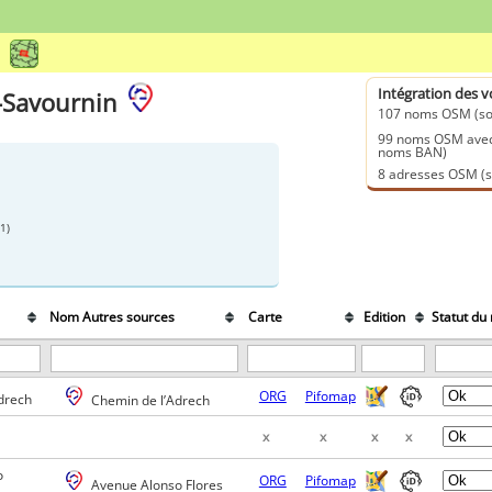
Intégration des 
-Savournin
107 noms OSM (so
99 noms OSM avec 
noms BAN)
8 adresses OSM (s
1)
Nom Autres sources
Carte
Edition
Statut d
ORG
Pifomap
drech
Chemin de l’Adrech
x
x
x
x
o
ORG
Pifomap
Avenue Alonso Flores