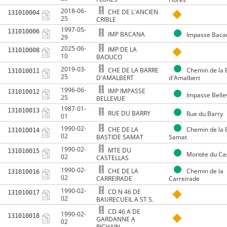
2018-06-
CHE DE L'ANCIEN
131010004
25
CRIBLE
1997-05-
131010006
IMP BACANA
Impasse Baca
29
2025-06-
IMP DE LA
131010008
10
BAOUCO
2019-03-
CHE DE LA BARRE
Chemin de la 
131010011
25
D'AMALBERT
d'Amalbert
1996-06-
IMP IMPASSE
131010012
Impasse Belle
25
BELLEVUE
1987-01-
131010013
RUE DU BARRY
Rue du Barry
01
1990-02-
CHE DE LA
Chemin de la 
131010014
02
BASTIDE SAMAT
Samat
1990-02-
MTE DU
131010015
Montée du Cas
02
CASTELLAS
1990-02-
CHE DE LA
Chemin de la
131010016
02
CARREIRADE
Carreirade
1990-02-
CD N 46 DE
131010017
02
BAURECUEIL A ST S.
CD 46 A DE
1990-02-
131010018
GARDANNE A
02
PICHAIN