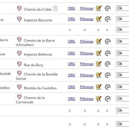
ORG
Pifomap
Chemin du Crible
ORG
Pifomap
na
Impasse Baccana
x
x
x
x
Barre
Chemin de la Barre
ORG
Pifomap
d'Amalbert
ORG
Pifomap
vue
Impasse Bellevue
ORG
Pifomap
Rue du Bary
Bastide
Chemin de la Bastide
ORG
Pifomap
Samat
ORG
Pifomap
tellas
Montée du Castellas
Chemin de la
ORG
Pifomap
Carreirade
x
x
x
x
x
x
x
x